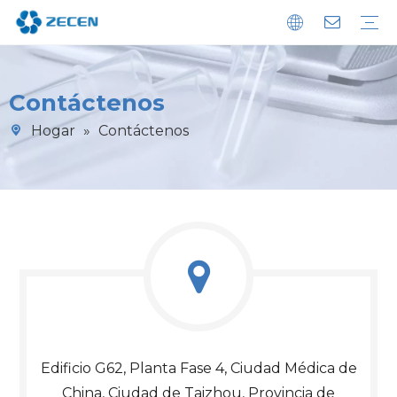
Analizador de inmunoensayo de quimioluminiscencia
Analizador POCT de inmunoensayo
Analizador de bioquímica
Reactivos de diagnóstico
Lavadora de microplacas
Sostenibilidad
Descargar
Preguntas más frecuentes
Contáctenos
Hogar
»
Contáctenos
Edificio G62, Planta Fase 4, Ciudad Médica de
China, Ciudad de Taizhou, Provincia de