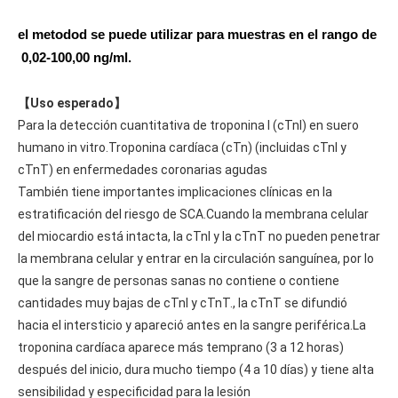
el metodo
d se puede utilizar para muestras en el rango de
0,02-100,00 ng/ml.
【
Uso esperado】
Para la detección cuantitativa de troponina I (cTnI) en suero
humano in vitro.Troponina cardíaca (cTn) (incluidas cTnI y
cTnT) en enfermedades coronarias agudas
También tiene importantes implicaciones clínicas en la
estratificación del riesgo de SCA.Cuando la membrana celular
del miocardio está intacta, la cTnI y la cTnT no pueden penetrar
la membrana celular y entrar en la circulación sanguínea, por lo
que la sangre de personas sanas no contiene o contiene
cantidades muy bajas de cTnI y cTnT., la cTnT se difundió
hacia el intersticio y apareció antes en la sangre periférica.La
troponina cardíaca aparece más temprano (3 a 12 horas)
después del inicio, dura mucho tiempo (4 a 10 días) y tiene alta
sensibilidad y especificidad para la lesión