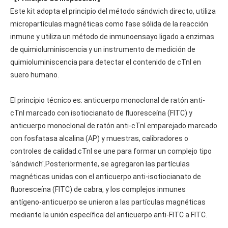
Este kit adopta el principio del método sándwich directo, utiliza
micropartículas magnéticas como fase sólida de la reacción
inmune y utiliza un método de inmunoensayo ligado a enzimas
de quimioluminiscencia y un instrumento de medición de
quimioluminiscencia para detectar el contenido de cTnI en
suero humano.
El principio técnico es: anticuerpo monoclonal de ratón anti-
cTnI marcado con isotiocianato de fluoresceína (FITC) y
anticuerpo monoclonal de ratón anti-cTnI emparejado marcado
con fosfatasa alcalina (AP) y muestras, calibradores o
controles de calidad.cTnI se une para formar un complejo tipo
'sándwich'.Posteriormente, se agregaron las partículas
magnéticas unidas con el anticuerpo anti-isotiocianato de
fluoresceína (FITC) de cabra, y los complejos inmunes
antígeno-anticuerpo se unieron a las partículas magnéticas
mediante la unión específica del anticuerpo anti-FITC a FITC.