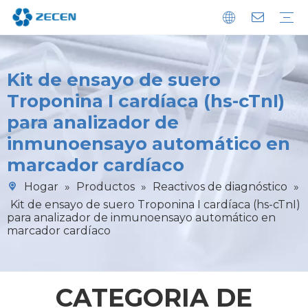
Analizador de inmunoensayo de quimioluminiscencia
Analizador POCT de inmunoensayo
Analizador de bioquímica
Reactivos de diagnóstico
Lavadora de microplacas
Sostenibilidad
Descargar
Preguntas más frecuentes
Kit de ensayo de suero
Troponina I cardíaca (hs-cTnI)
para analizador de
inmunoensayo automático en
marcador cardíaco
Hogar
»
Productos
»
Reactivos de diagnóstico
»
Kit de ensayo de suero Troponina I cardíaca (hs-cTnI)
para analizador de inmunoensayo automático en
marcador cardíaco
CATEGORIA DE