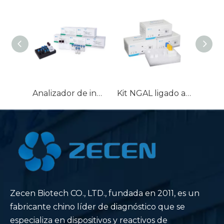
Analizador de inmunoensayo automatizado marcador cardíaco, reactivo de homocisteína HCY, Kit CTnI/MYO/CK-MB/NT-Pro-BNP/D-Dimer/BNP/HCY
Kit NGAL ligado a quimioluminiscencia de gelatinasa Kit de lipocalina para detección de neutrófilos para DIV Reactivo de lipocalina asociado a gelatinasa de neutrófilos
Zecen Biotech CO., LTD., fundada en 2011, es un
fabricante chino líder de diagnóstico que se
especializa en dispositivos y reactivos de